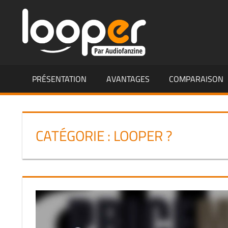
Aller
LOOPER.
au
contenu
PRÉSENTATION
AVANTAGES
COMPARAISON
CATÉGORIE :
LOOPER ?